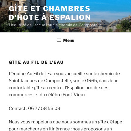
Aller
GÎTE ET CHAMBRES
au
D'HÔTE À ESPALION
contenu
principal
La qualité de l'accueil sur le chemin de Compostelle
Menu
GÎTE AU FIL DE L’EAU
L’équipe Au Fil de l’Eau vous accueille sur le chemin de
Saint Jacques de Compostelle, sur le GR65, dans leur
confortable gîte au centre d’Espalion proche des
commerces et du célèbre Pont-Vieux.
Contact : 06 77 58 53 08
Nous vous rappelons que nous sommes un gîte d’étape
pour marcheurs en itinérance : nous proposons un